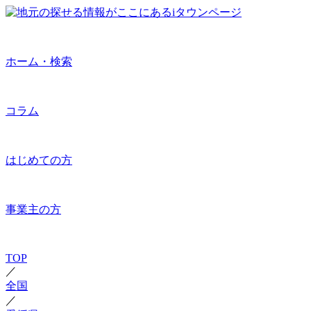
ホーム・検索
コラム
はじめての方
事業主の方
TOP
／
全国
／