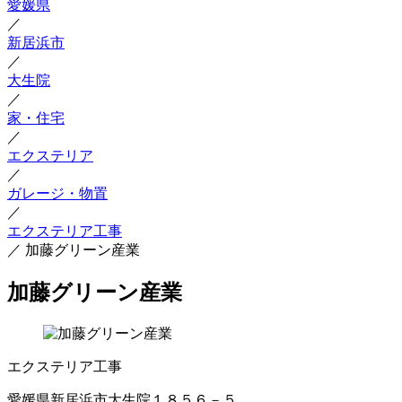
愛媛県
／
新居浜市
／
大生院
／
家・住宅
／
エクステリア
／
ガレージ・物置
／
エクステリア工事
／
加藤グリーン産業
加藤グリーン産業
エクステリア工事
愛媛県新居浜市大生院１８５６－５