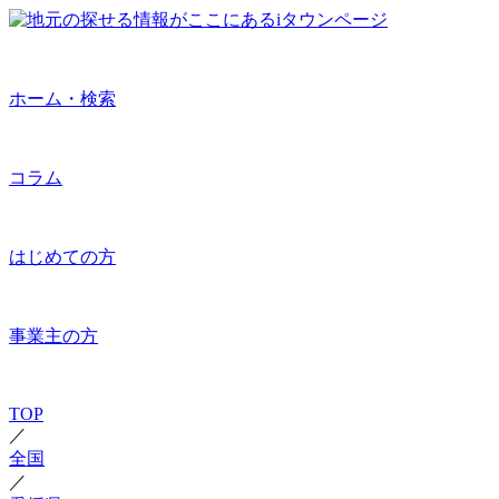
ホーム・検索
コラム
はじめての方
事業主の方
TOP
／
全国
／