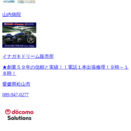
山内病院
イナガキドリーム販売所
★創業５９年の信頼と実績！！電話１本出張修理！９時～１
８時！
愛媛県松山市
089-947-0277