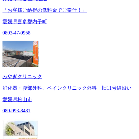
「お客様ご納得の低料金でご奉仕！」
愛媛県喜多郡内子町
0893-47-0958
みやぎクリニック
消化器・腹部外科、ペインクリニック外科 旧11号線沿い
愛媛県松山市
089-993-8481