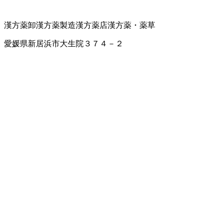
漢方薬卸
漢方薬製造
漢方薬店
漢方薬・薬草
愛媛県新居浜市大生院３７４－２