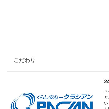
こだわり
2
キ
ど
い
を