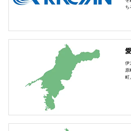
ち
伊
原
町