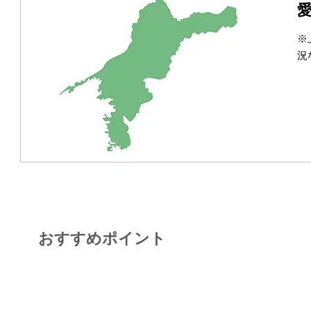
※
況
おすすめポイント
POINT 1