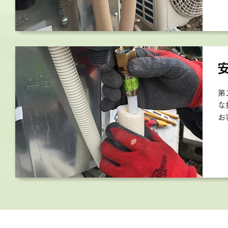
第
な
お