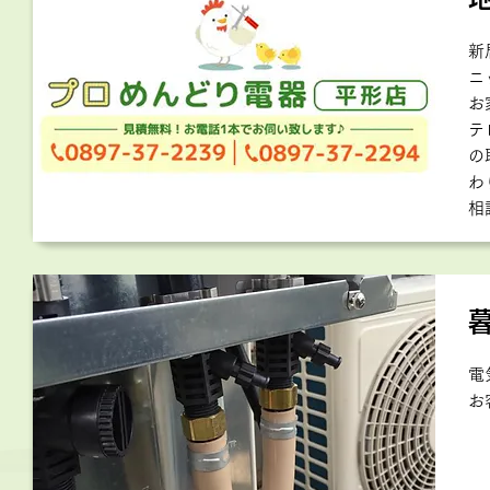
新
ニ
お
テ
の
わ
相
電
お