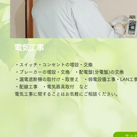
電気工事
・スイッチ・コンセントの増設・交換
・ブレーカーの増設・交換 ・配電盤(分電盤)の交換
・漏電遮断機の取付け・取替え ・弱電設備工事・LAN工
・配線工事 ・電気器具取付 など
電気工事に関することはお気軽にご相談ください。
サー