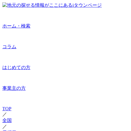
ホーム・検索
コラム
はじめての方
事業主の方
TOP
／
全国
／