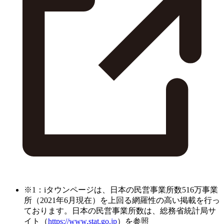
※1：iタウンページは、日本の民営事業所数516万事業
所（2021年6月現在）を上回る網羅性の高い掲載を行っ
ております。日本の民営事業所数は、総務省統計局サ
イト（
https://www.stat.go.jp
）を参照