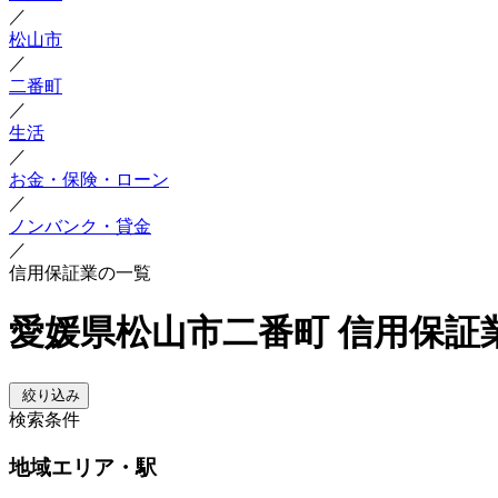
／
松山市
／
二番町
／
生活
／
お金・保険・ローン
／
ノンバンク・貸金
／
信用保証業の一覧
愛媛県松山市二番町 信用保証
絞り込み
検索条件
地域
エリア・駅