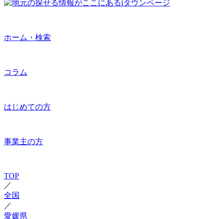
ホーム・検索
コラム
はじめての方
事業主の方
TOP
／
全国
／
愛媛県