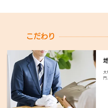
こだわり
大
門