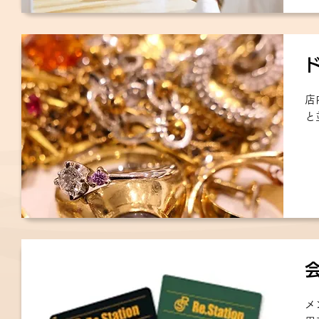
店
と
メ