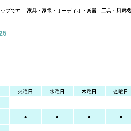
ップです。 家具・家電・オーディオ・楽器・工具・厨房
25
日
火曜日
​水曜日
木曜日
金曜日
日
●
●
●
●