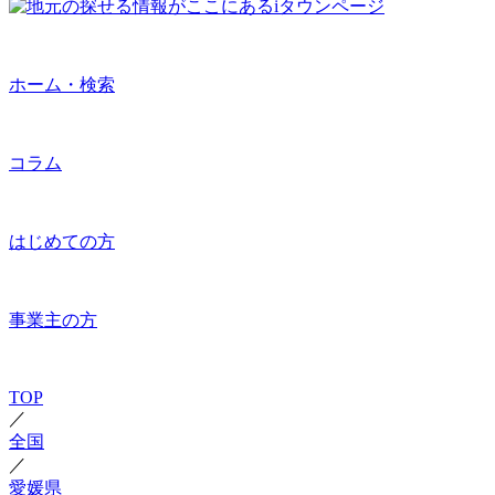
ホーム・検索
コラム
はじめての方
事業主の方
TOP
／
全国
／
愛媛県