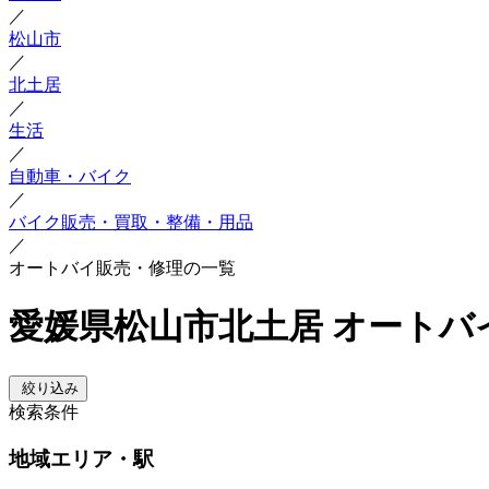
／
松山市
／
北土居
／
生活
／
自動車・バイク
／
バイク販売・買取・整備・用品
／
オートバイ販売・修理の一覧
愛媛県松山市北土居 オートバ
絞り込み
検索条件
地域
エリア・駅