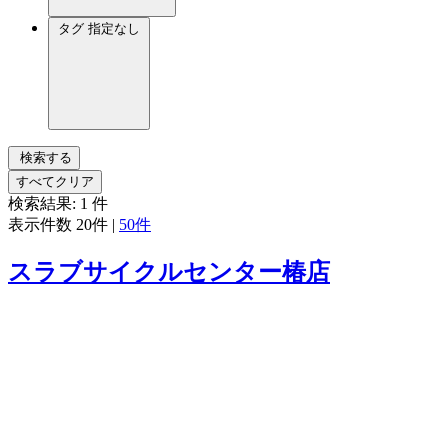
タグ
指定なし
検索する
すべてクリア
検索結果:
1
件
表示件数
20件
|
50件
スラブサイクルセンター椿店