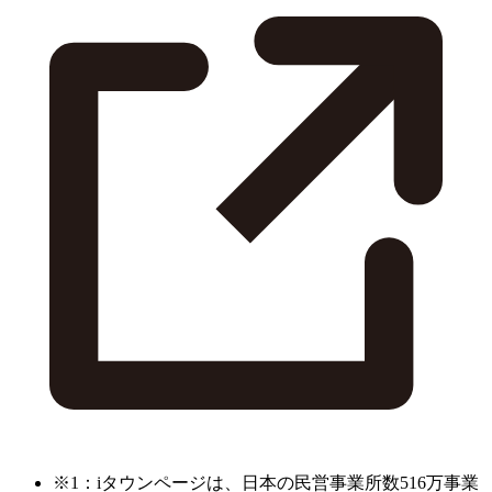
※1：iタウンページは、日本の民営事業所数516万事業