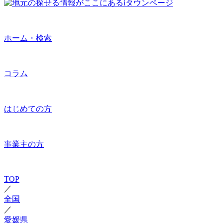
ホーム・検索
コラム
はじめての方
事業主の方
TOP
／
全国
／
愛媛県