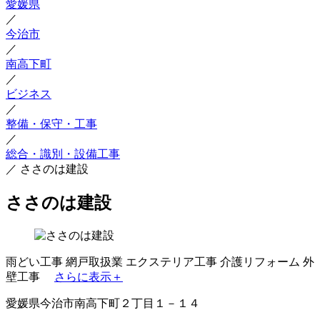
愛媛県
／
今治市
／
南高下町
／
ビジネス
／
整備・保守・工事
／
総合・識別・設備工事
／
ささのは建設
ささのは建設
雨どい工事
網戸取扱業
エクステリア工事
介護リフォーム
外
壁工事
さらに表示＋
愛媛県今治市南高下町２丁目１－１４