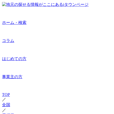
ホーム・検索
コラム
はじめての方
事業主の方
TOP
／
全国
／