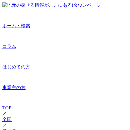
ホーム・検索
コラム
はじめての方
事業主の方
TOP
／
全国
／