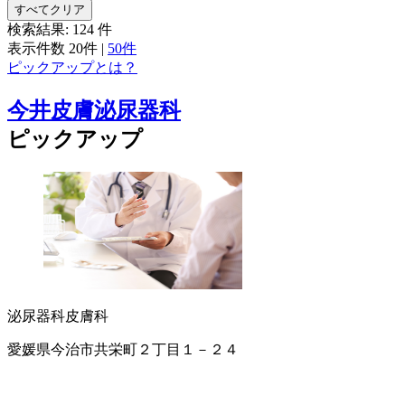
すべてクリア
検索結果:
124
件
表示件数
20件
|
50件
ピックアップとは？
今井皮膚泌尿器科
ピックアップ
泌尿器科
皮膚科
愛媛県今治市共栄町２丁目１－２４