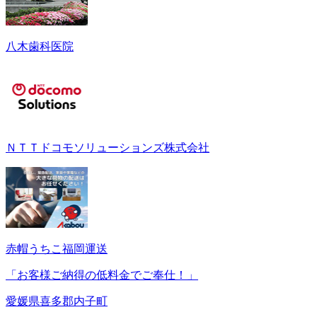
八木歯科医院
ＮＴＴドコモソリューションズ株式会社
赤帽うちこ福岡運送
「お客様ご納得の低料金でご奉仕！」
愛媛県喜多郡内子町