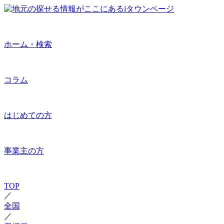
ホーム・検索
コラム
はじめての方
事業主の方
TOP
／
全国
／