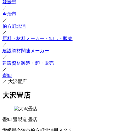
愛媛県
／
今治市
／
伯方町北浦
／
原料・材料メーカー・卸し・販売
／
建設資材関連メーカー
／
建設資材製造・卸・販売
／
畳卸
／
大沢畳店
大沢畳店
畳卸
畳製造
畳店
愛媛県今治市伯方町北浦甲９２３