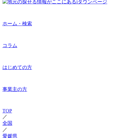
ホーム・検索
コラム
はじめての方
事業主の方
TOP
／
全国
／
愛媛県