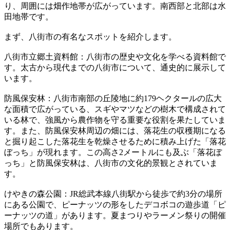
り、周囲には畑作地帯が広がっています。南西部と北部は水
田地帯です。
まず、八街市の有名なスポットを紹介します。
八街市立郷土資料館：八街市の歴史や文化を学べる資料館で
す。太古から現代までの八街市について、通史的に展示して
います。
防風保安林：八街市南部の丘陵地に約179ヘクタールの広大
な面積で広がっている、スギやマツなどの樹木で構成されて
いる林で、強風から農作物を守る重要な役割を果たしていま
す。また、防風保安林周辺の畑には、落花生の収穫期になる
と掘り起こした落花生を乾燥させるために積み上げた「落花
ぼっち」が現れます。この高さ2メートルにも及ぶ「落花ぼ
っち」と防風保安林は、八街市の文化的景観とされていま
す。
けやきの森公園：JR総武本線八街駅から徒歩で約3分の場所
にある公園で、ピーナッツの形をしたデコボコの遊歩道「ピ
ーナッツの道」があります。夏まつりやラーメン祭りの開催
場所でもあります。