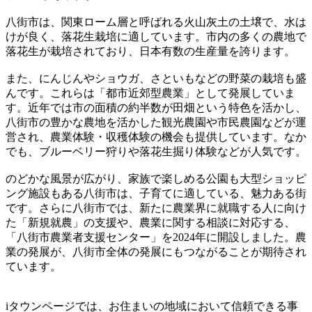
八街市は、関東ローム層と呼ばれる火山灰土の土壌で、水は
けが良く、落花生栽培に適しています。市内の多くの農地で
落花生が栽培されており、日本有数の生産量を誇ります。
また、にんじんやショウガ、さといもなどの野菜の栽培も盛
んです。これらは「都市近郊型農業」として発展していま
す。近年では市の面積の約半数が田畑という特色を活かし、
八街市の豊かな農地を活かした観光農園や市民農園などが運
営され、農業体験・収穫体験の機会も提供しています。なか
でも、ブルーベリー狩りや落花生掘り体験などが人気です。
のどかな風景が広がり、家族で楽しめる公園も大型ショッピ
ング施設もある八街市は、子育てに適している、魅力ある街
です。さらに八街市では、新たに農業界に就職する人に向け
た「新規就農」の支援や、農業に関する相談に対応する、
「八街市農業者支援センター」を2024年に開設しました。農
業の発展が、八街市全体の発展にもつながることが期待され
ています。
iタウンページでは、お住まいの地域において信頼できる事