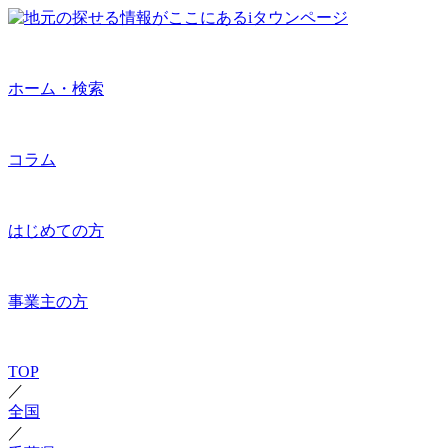
ホーム・検索
コラム
はじめての方
事業主の方
TOP
／
全国
／