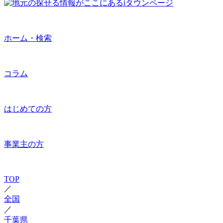
ホーム・検索
コラム
はじめての方
事業主の方
TOP
／
全国
／
千葉県