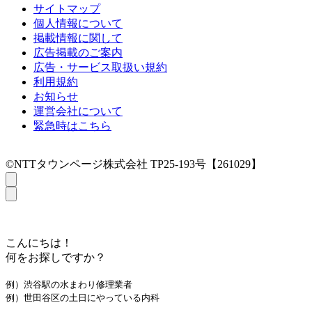
サイトマップ
個人情報について
掲載情報に関して
広告掲載のご案内
広告・サービス取扱い規約
利用規約
お知らせ
運営会社について
緊急時はこちら
©NTTタウンページ株式会社 TP25-193号【261029】
こんにちは！
何をお探しですか？
例）渋谷駅の水まわり修理業者
例）世田谷区の土日にやっている内科