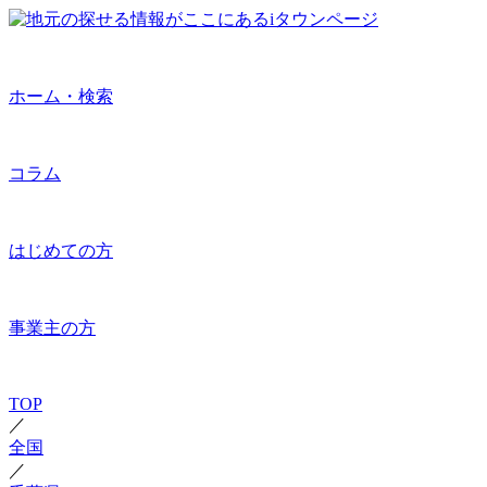
ホーム・検索
コラム
はじめての方
事業主の方
TOP
／
全国
／