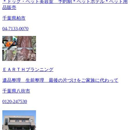
＊ドッグ・ペット美容室 予約制＊ペットホテル＊ペット用
品販売
千葉県柏市
04-7133-0070
ＥＡＲＴＨプランニング
遺品整理 生前整理 最後の片づけをご家族に代わって
千葉県八街市
0120-247530