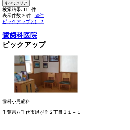
すべてクリア
検索結果:
111
件
表示件数
20件
|
50件
ピックアップとは？
鷺歯科医院
ピックアップ
歯科
小児歯科
千葉県八千代市緑が丘２丁目３１－１