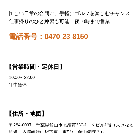
忙しい日常の合間に、手軽にゴルフを楽しむチャンス
仕事帰りのひと練習も可能！夜10時まで営業
電話番号：0470-23-8150
【営業時間・定休日】
10:00～22:00
年中無休
【住所・地図】
〒294-0037 千葉県館山市長須賀230-1 KIビル1階（
大きな
鉄道 内房線館山駅下車 車5分 館山病院うら