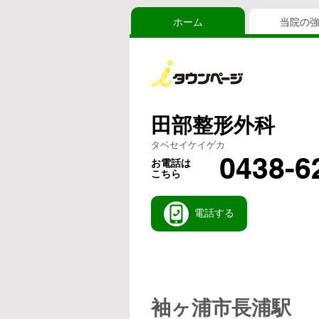
ホーム
当院の
田部整形外科
タベセイケイゲカ
0438-6
お電話は
こちら
電話する
袖ヶ浦市長浦駅