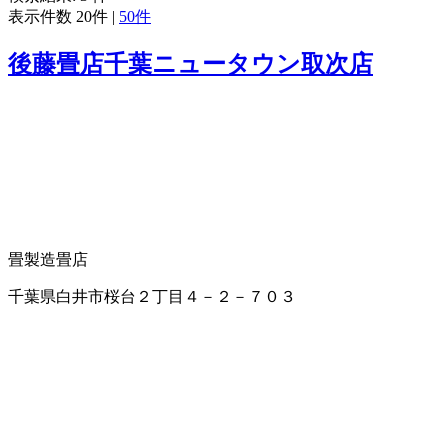
表示件数
20件
|
50件
後藤畳店千葉ニュータウン取次店
畳製造
畳店
千葉県白井市桜台２丁目４－２－７０３