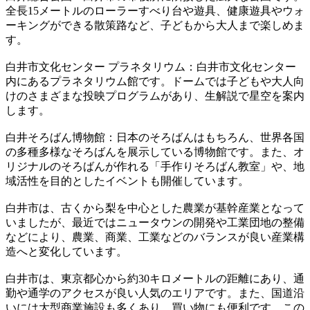
全長15メートルのローラーすべり台や遊具、健康遊具やウォ
ーキングができる散策路など、子どもから大人まで楽しめま
す。
白井市文化センター プラネタリウム：白井市文化センター
内にあるプラネタリウム館です。ドームでは子どもや大人向
けのさまざまな投映プログラムがあり、生解説で星空を案内
します。
白井そろばん博物館：日本のそろばんはもちろん、世界各国
の多種多様なそろばんを展示している博物館です。また、オ
リジナルのそろばんが作れる「手作りそろばん教室」や、地
域活性を目的としたイベントも開催しています。
白井市は、古くから梨を中心とした農業が基幹産業となって
いましたが、最近ではニュータウンの開発や工業団地の整備
などにより、農業、商業、工業などのバランスが良い産業構
造へと変化しています。
白井市は、東京都心から約30キロメートルの距離にあり、通
勤や通学のアクセスが良い人気のエリアです。また、国道沿
いには大型商業施設も多くあり、買い物にも便利です。この