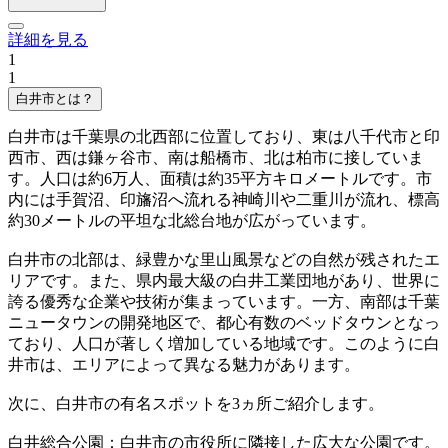
詳細を見る
1
1
白井市とは？
白井市は千葉県の北西部に位置しており、東は八千代市と印
西市、西は鎌ヶ谷市、南は船橋市、北は柏市に接していま
す。人口は約6万人、面積は約35平方キロメートルです。市
内には手賀沼、印旛沼へ流れる神崎川や二重川が流れ、標高
約30メートルの平坦な北総台地が広がっています。
白井市の北部は、緑豊かな里山風景などの自然が残されたエ
リアです。また、県内最大級の白井工業団地があり、世界に
誇る優秀な企業や技術が集まっています。一方、南部は千葉
ニュータウンの開発地区で、都心有数のベッドタウンとなっ
ており、人口が著しく増加している地域です。このように白
井市は、エリアによって異なる魅力があります。
次に、白井市の有名スポットを3ヵ所ご紹介します。
白井総合公園：白井市の市役所に隣接した広大な公園です。