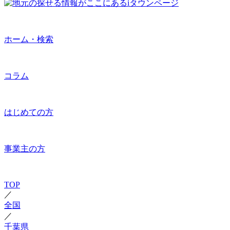
ホーム・検索
コラム
はじめての方
事業主の方
TOP
／
全国
／
千葉県