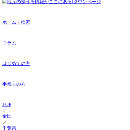
ホーム・検索
コラム
はじめての方
事業主の方
TOP
／
全国
／
千葉県