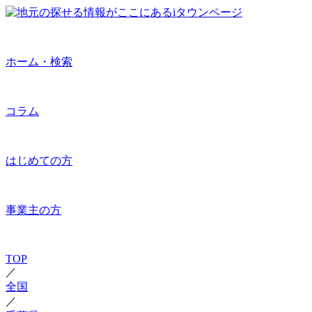
ホーム・検索
コラム
はじめての方
事業主の方
TOP
／
全国
／