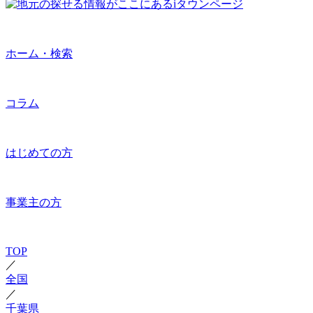
ホーム・検索
コラム
はじめての方
事業主の方
TOP
／
全国
／
千葉県