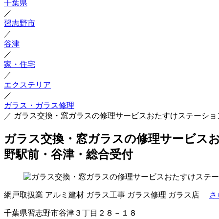
千葉県
／
習志野市
／
谷津
／
家・住宅
／
エクステリア
／
ガラス・ガラス修理
／
ガラス交換・窓ガラスの修理サービスおたすけステーショ
ガラス交換・窓ガラスの修理サービスお
野駅前・谷津・総合受付
網戸取扱業
アルミ建材
ガラス工事
ガラス修理
ガラス店
さ
千葉県習志野市谷津３丁目２８－１８