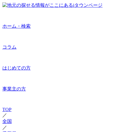
ホーム・検索
コラム
はじめての方
事業主の方
TOP
／
全国
／