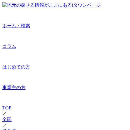
ホーム・検索
コラム
はじめての方
事業主の方
TOP
／
全国
／