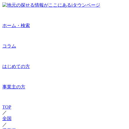
ホーム・検索
コラム
はじめての方
事業主の方
TOP
／
全国
／