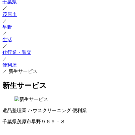
千葉県
／
茂原市
／
早野
／
生活
／
代行業・調査
／
便利屋
／
新生サービス
新生サービス
遺品整理業
ハウスクリーニング
便利業
千葉県茂原市早野９６９－８