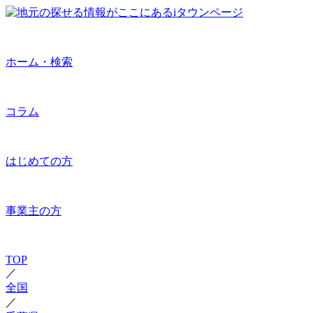
ホーム・検索
コラム
はじめての方
事業主の方
TOP
／
全国
／