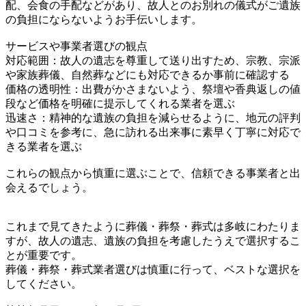
配、会食の手配などがあり、故人とのお別れの儀式がご遺族
の負担にならないようお手伝いします。
サービスや事業者選びの観点
対応範囲：故人の遺志を尊重して送り出すため、宗教、宗派
や家族葬儀、自然葬などにも対応できるか事前に確認する
価格の透明性：出費がかさまないよう、祭壇や香典返しの値
段など価格を明確に提示してくれる業者を選ぶ
迅速さ：精神的な遺族の負担を減らせるように、地元の評判
や口コミを参考に、急に訪れる出来事に素早く丁寧に対応で
きる業者を選ぶ
これらの観点から慎重に選ぶことで、信頼できる事業者と出
会えるでしょう。
これまで見てきたように葬儀・葬祭・葬式は多岐にわたりま
すが、故人の遺志、遺族の負担を考慮したうえで選択するこ
とが重要です。
葬儀・葬祭・葬式業者選びは慎重に行って、ベストな選択を
してください。