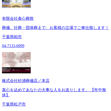
有限会社泰心葬祭
葬儀、社葬・団体葬まで、お客様の立場でご奉仕致します！
千葉県柏市
04-7133-6999
株式会社杉浦葬儀店／本店
真心を込めてあなたの大事な人をお送りします。 【年中無
休】
千葉県松戸市