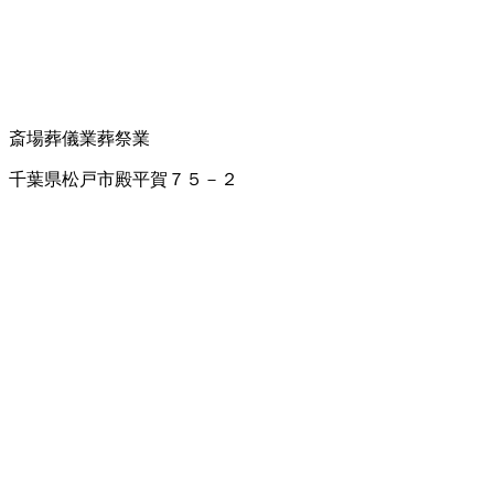
斎場
葬儀業
葬祭業
千葉県松戸市殿平賀７５－２