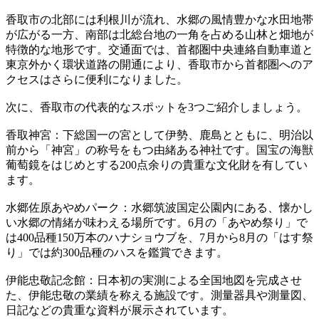
香取市の北部には利根川が流れ、水郷の風情豊かな水田地帯
が広がる一方、南部は北総台地の一角を占める山林と畑地が
特徴的な地形です。交通面では、首都圏中央連絡自動車道と
東京外かく環状道路の開通により、香取市から首都圏へのア
クセスはさらに便利になりました。
次に、香取市の代表的なスポットを3つご紹介しましょう。
香取神宮：下総国一の宮として伊勢、鹿島とともに、明治以
前から「神宮」の称号をもつ由緒ある神社です。国宝の海獣
葡萄鏡をはじめとする200点余りの貴重な文化財を有してい
ます。
水郷佐原あやめパーク：水郷筑波国定公園内にある、懐かし
い水郷の情緒が味わえる場所です。6月の「あやめ祭り」で
は400品種150万本のハナショウブを、7月から8月の「はす祭
り」では約300品種のハスを鑑賞できます。
伊能忠敬記念館：日本初の実測による全国地図を完成させ
た、伊能忠敬の業績を称える施設です。測量器具や測量図、
日記などの貴重な資料が展示されています。