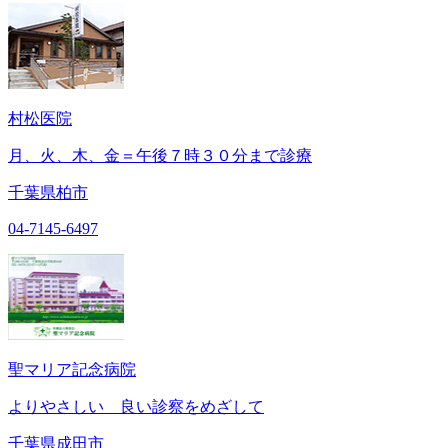
村松医院
月、火、木、金＝午後７時３０分まで診療
千葉県柏市
04-7145-6497
聖マリア記念病院
よりやさしい 良い診察をめざして
千葉県成田市