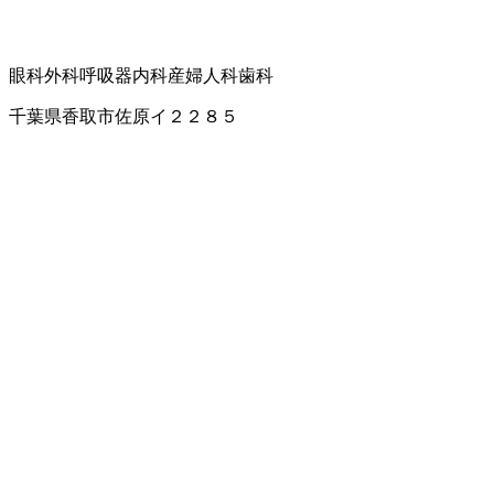
眼科
外科
呼吸器内科
産婦人科
歯科
千葉県香取市佐原イ２２８５