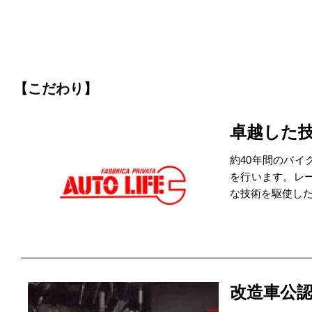
【こだわり】
卓越した
約40年間のバ
を行います。レ
な技術を駆使し
改造車公