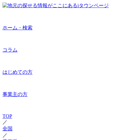
ホーム・検索
コラム
はじめての方
事業主の方
TOP
／
全国
／