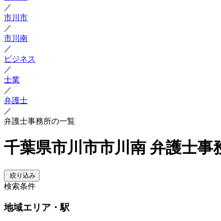
／
市川市
／
市川南
／
ビジネス
／
士業
／
弁護士
／
弁護士事務所の一覧
千葉県市川市市川南 弁護士事
絞り込み
検索条件
地域
エリア・駅