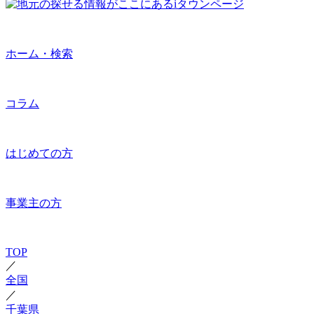
ホーム・検索
コラム
はじめての方
事業主の方
TOP
／
全国
／
千葉県