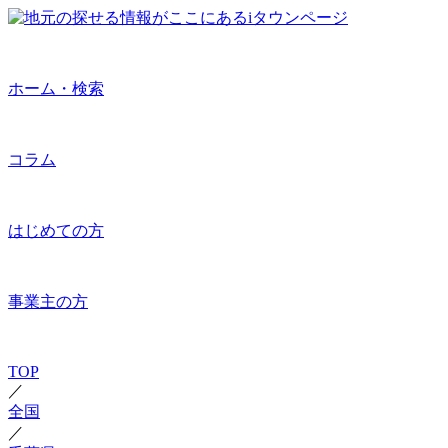
ホーム・検索
コラム
はじめての方
事業主の方
TOP
／
全国
／