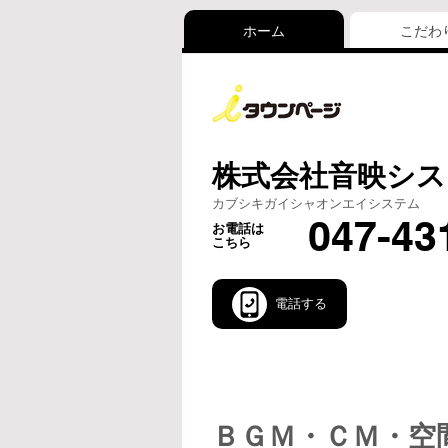
ホーム
こだわ
株式会社音映シス
カブシキガイシャオンエイシステム
047-43
お電話は
こちら
電話する
ＢＧＭ・ＣＭ・空