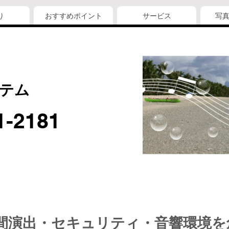
り
おすすめポイント
サービス
写
テム
1-2181
間演出・セキュリティ・音響環境を