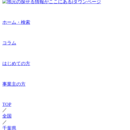
ホーム・検索
コラム
はじめての方
事業主の方
TOP
／
全国
／
千葉県