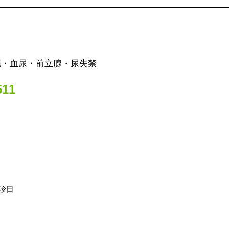
臓・血尿・前立腺・尿失禁
11
診日