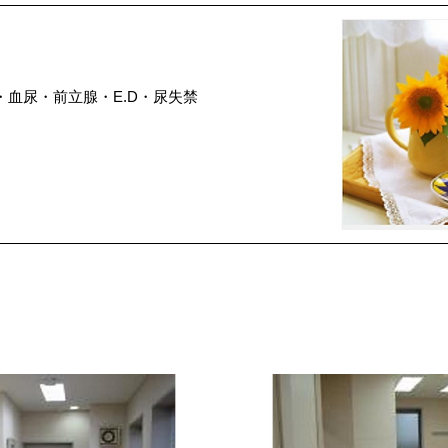
血尿・前立腺・E.D・尿失禁