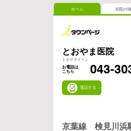
ホーム
当院の
とおやま医院
トオヤマイイン
043-30
お電話は
こちら
電話する
京葉線 検見川浜