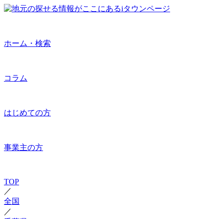
ホーム・検索
コラム
はじめての方
事業主の方
TOP
／
全国
／