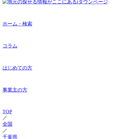
ホーム・検索
コラム
はじめての方
事業主の方
TOP
／
全国
／
千葉県