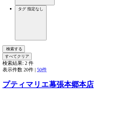
タグ
指定なし
検索する
すべてクリア
検索結果:
2
件
表示件数
20件
|
50件
プティマリエ幕張本郷本店