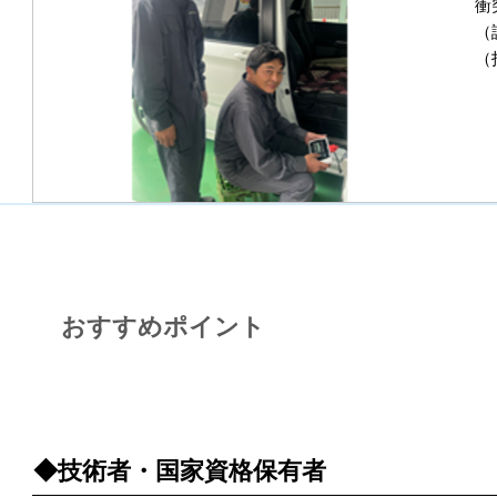
衝
（
（
おすすめポイント
POINT 1
◆技術者・国家資格保有者