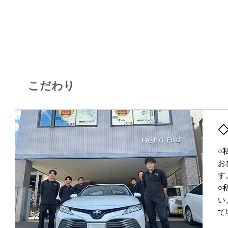
こだわり
○
お
す
○
い
て