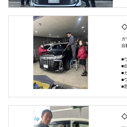
ガ
自
■
■
■
■
■