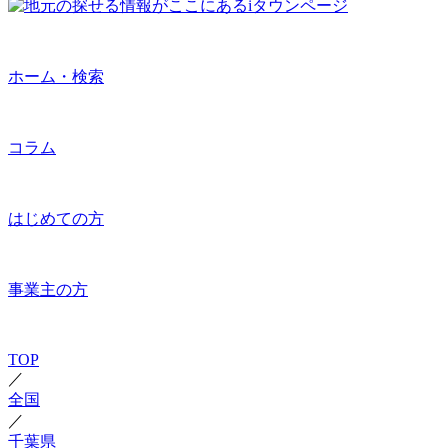
ホーム・検索
コラム
はじめての方
事業主の方
TOP
／
全国
／
千葉県