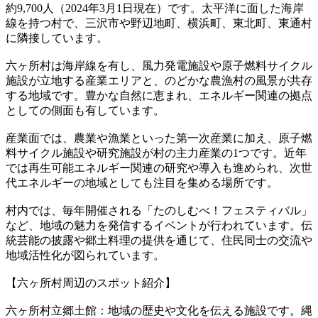
約9,700人（2024年3月1日現在）です。太平洋に面した海岸
線を持つ村で、三沢市や野辺地町、横浜町、東北町、東通村
に隣接しています。
六ヶ所村は海岸線を有し、風力発電施設や原子燃料サイクル
施設が立地する産業エリアと、のどかな農漁村の風景が共存
する地域です。豊かな自然に恵まれ、エネルギー関連の拠点
としての側面も有しています。
産業面では、農業や漁業といった第一次産業に加え、原子燃
料サイクル施設や研究施設が村の主力産業の1つです。近年
では再生可能エネルギー関連の研究や導入も進められ、次世
代エネルギーの地域としても注目を集める場所です。
村内では、毎年開催される「たのしむべ！フェスティバル」
など、地域の魅力を発信するイベントが行われています。伝
統芸能の披露や郷土料理の提供を通じて、住民同士の交流や
地域活性化が図られています。
【六ヶ所村周辺のスポット紹介】
六ヶ所村立郷土館：地域の歴史や文化を伝える施設です。縄