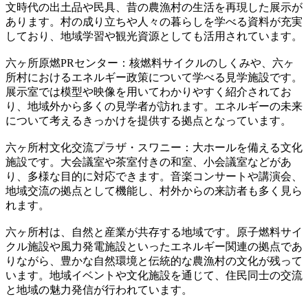
文時代の出土品や民具、昔の農漁村の生活を再現した展示が
あります。村の成り立ちや人々の暮らしを学べる資料が充実
しており、地域学習や観光資源としても活用されています。
六ヶ所原燃PRセンター：核燃料サイクルのしくみや、六ヶ
所村におけるエネルギー政策について学べる見学施設です。
展示室では模型や映像を用いてわかりやすく紹介されてお
り、地域外から多くの見学者が訪れます。エネルギーの未来
について考えるきっかけを提供する拠点となっています。
六ヶ所村文化交流プラザ・スワニー：大ホールを備える文化
施設です。大会議室や茶室付きの和室、小会議室などがあ
り、多様な目的に対応できます。音楽コンサートや講演会、
地域交流の拠点として機能し、村外からの来訪者も多く見ら
れます。
六ヶ所村は、自然と産業が共存する地域です。原子燃料サイ
クル施設や風力発電施設といったエネルギー関連の拠点であ
りながら、豊かな自然環境と伝統的な農漁村の文化が残って
います。地域イベントや文化施設を通じて、住民同士の交流
と地域の魅力発信が行われています。