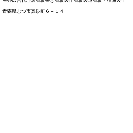
屋外広告代理店
看板書き
看板製作
看板製造
看板・標識製作
青森県むつ市真砂町６－１４