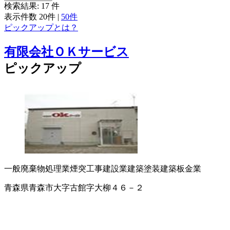
検索結果:
17
件
表示件数
20件
|
50件
ピックアップとは？
有限会社ＯＫサービス
ピックアップ
一般廃棄物処理業
煙突工事
建設業
建築塗装
建築板金業
青森県青森市大字古館字大柳４６－２