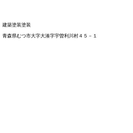
建築塗装
塗装
青森県むつ市大字大湊字宇曽利川村４５－１